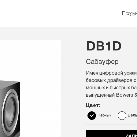
Проду
DB1D
Сабвуфер
Имея цифровой усили
басовых драйверов с
мощных и быстрых ба
выпущенный Bowers & 
Цвет:
Черный
Бел
ЗАП