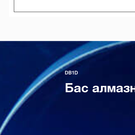
DB1D
Бас алмаз